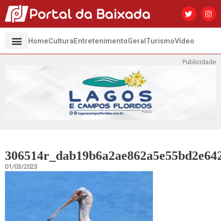
Home
Cultura
Entretenimento
Geral
Turismo
Vídeo
Publicidade
306514r_dab19b6a2ae862a5e55bd2e64
01/03/2023