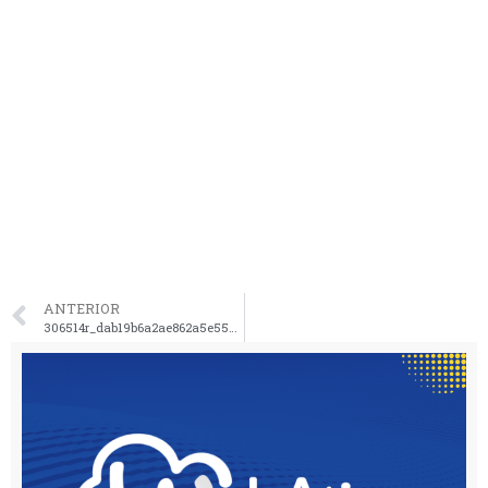
ANTERIOR
306514r_dab19b6a2ae862a5e55bd2e6421a1bca