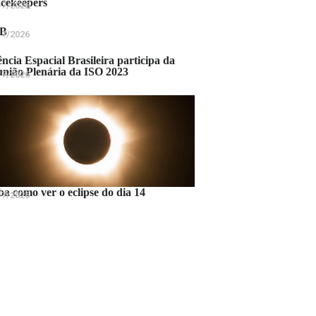
cekeepers
17/2026
B
17/2026
ncia Espacial Brasileira participa da
nião Plenária da ISO 2023
17/2026
ba como ver o eclipse do dia 14
17/2026