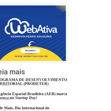
eia mais
OGRAMA DE DESENVOLVIMENTO
RRITORIAL (PRODETER)
17/2026
gência Espacial Brasileira (AEB) marca
sença no Startup Day!
17/2026
de Maio, Dia Internacional do