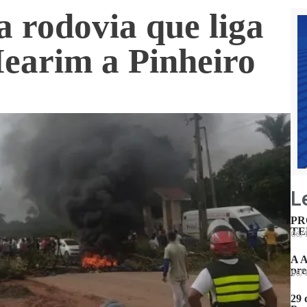
a rodovia que liga
Mearim a Pinheiro
L
PR
TE
06/
A A
pre
06/
29 