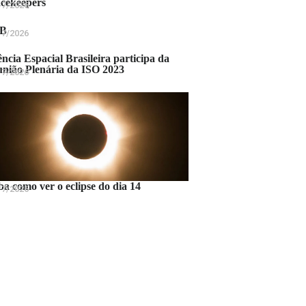
cekeepers
17/2026
B
17/2026
ncia Espacial Brasileira participa da
nião Plenária da ISO 2023
17/2026
ba como ver o eclipse do dia 14
17/2026