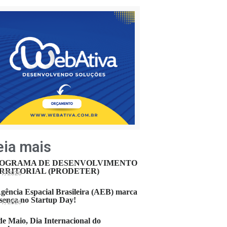
eia mais
OGRAMA DE DESENVOLVIMENTO
RRITORIAL (PRODETER)
17/2026
gência Espacial Brasileira (AEB) marca
sença no Startup Day!
17/2026
de Maio, Dia Internacional do