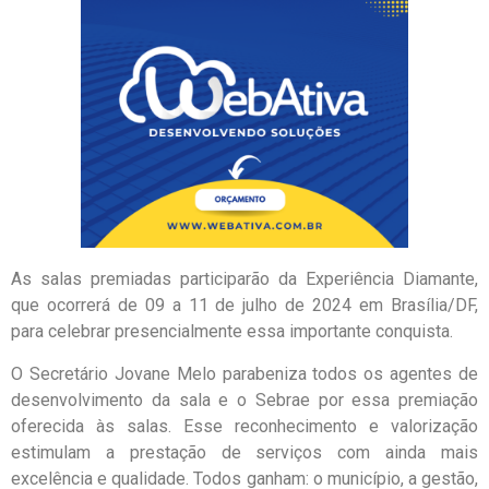
As salas premiadas participarão da Experiência Diamante,
que ocorrerá de 09 a 11 de julho de 2024 em Brasília/DF,
para celebrar presencialmente essa importante conquista.
O Secretário Jovane Melo parabeniza todos os agentes de
desenvolvimento da sala e o Sebrae por essa premiação
oferecida às salas. Esse reconhecimento e valorização
estimulam a prestação de serviços com ainda mais
excelência e qualidade. Todos ganham: o município, a gestão,